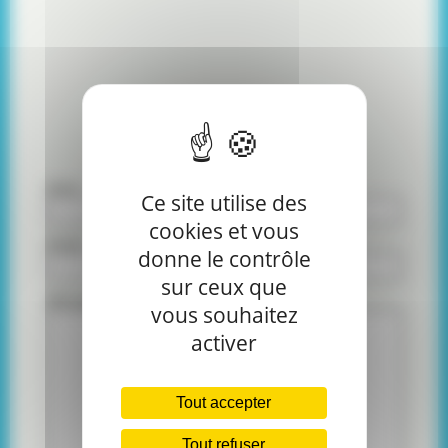
Nous Contacter
Nom
Ce site utilise des
cookies et vous
Email
donne le contrôle
sur ceux que
Message
vous souhaitez
activer
Tout accepter
Tout refuser